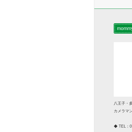
momm
八王子・
カメラマ
◆ TEL：07