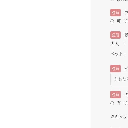
ブ
必須
可
必須
大人 
ペット
ぺ
必須
キ
必須
有
※キャン