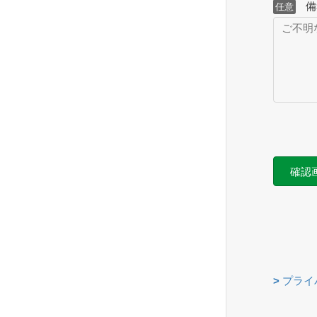
備
任意
>
プライ