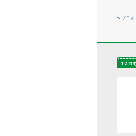
>
プライ
momm