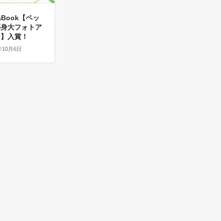
aBook【ペッ
等身大フォトア
ド】入賞！
年10月6日