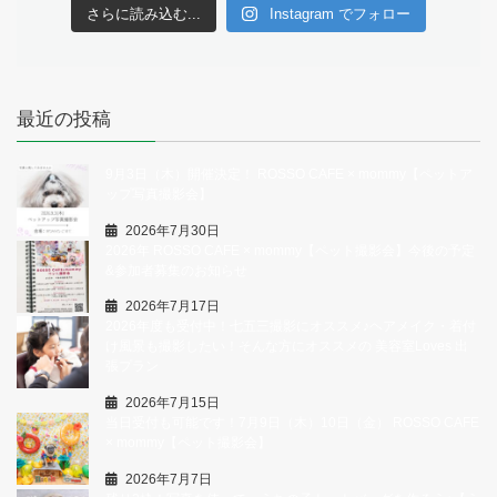
さらに読み込む...
Instagram でフォロー
最近の投稿
9月3日（木）開催決定！ ROSSO CAFE × mommy【ペットア
ップ写真撮影会】
2026年7月30日
2026年 ROSSO CAFE × mommy【ペット撮影会】今後の予定
&参加者募集のお知らせ
2026年7月17日
2026年度も受付中！七五三撮影にオススメ♪ヘアメイク・着付
け風景も撮影したい！そんな方にオススメの 美容室Loves 出
張プラン
2026年7月15日
当日受付も可能です！7月9日（木）10日（金） ROSSO CAFE
× mommy【ペット撮影会】
2026年7月7日