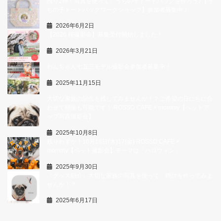
残り2枠！写真を使って、うちの子トートバッグを作ろう♪【う
ちの子トートバッグワークショップ】参加者募集中！
2026年6月2日
【2026 桜撮影会】募集受付開始しました！
2026年3月21日
わんちゃん七五三モデル撮影会参加者募集中！
2025年11月15日
大切な家族の記念を残してみませんか！？ご希望の日にちに合
わせて開催も可能です！ ROSSO CAFE × mommy【ペットア
ップ写真撮影会】
2025年10月8日
残りわずか！10月16日(木)17(金) ROSSO CAFE ×
mommy【ペット撮影会】テーマは「ハロウィン」
2025年9月30日
『グッズ紹介』大切な家族の写真を使って、時計を作ってみま
せんか！？
2025年6月17日