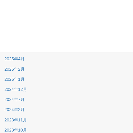
2025年11月
2025年10月
2025年9月
2025年6月
2025年5月
2025年4月
2025年2月
2025年1月
2024年12月
2024年7月
2024年2月
2023年11月
2023年10月