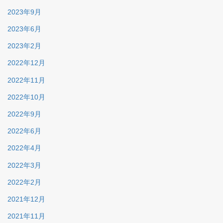
2023年9月
2023年6月
2023年2月
2022年12月
2022年11月
2022年10月
2022年9月
2022年6月
2022年4月
2022年3月
2022年2月
2021年12月
2021年11月